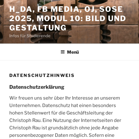
Zum
H_DA, FB MEDIA, OJ, SOSE
Inhalt
2025, MODUL 10: BILD UND
springen
GESTALTUNG
Infos für Studierende
Menü
DATENSCHUTZHINWEIS
Datenschutzerklärung
Wir freuen uns sehr über Ihr Interesse an unserem
Unternehmen. Datenschutz hat einen besonders
hohen Stellenwert für die Geschäftsleitung der
Christoph Rau. Eine Nutzung der Internetseiten der
Christoph Rau ist grundsätzlich ohne jede Angabe
personenbezogener Daten möglich. Sofern eine