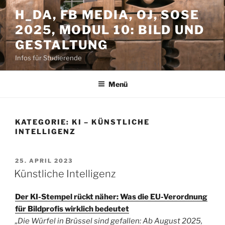
Zum
H_DA, FB MEDIA, OJ, SOSE
Inhalt
2025, MODUL 10: BILD UND
springen
GESTALTUNG
Infos für Studierende
Menü
KATEGORIE:
KI – KÜNSTLICHE
INTELLIGENZ
VERÖFFENTLICHT
25. APRIL 2023
AM
Künstliche Intelligenz
Der KI-Stempel rückt näher: Was die EU-Verordnung
für Bildprofis wirklich bedeutet
„Die Würfel in Brüssel sind gefallen: Ab August 2025,