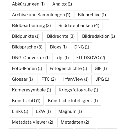
Abkürzungen
(1)
Analog
(1)
Archive und Sammlungen
(1)
Bildarchive
(1)
Bildbearbeitung
(2)
Bilddatenbanken
(4)
Bildpunkte
(1)
Bildrechte
(3)
Bildredaktion
(1)
Bildsprache
(3)
Blogs
(1)
DNG
(1)
DNG-Converter
(1)
dpi
(1)
EU-DSGVO
(2)
Foto-Ikonen
(1)
Fotogeschichte
(1)
GIF
(1)
Glossar
(1)
IPTC
(2)
IrfanView
(1)
JPG
(1)
Kamerasymbole
(1)
Kriegsfotografie
(1)
KunstUrhG
(1)
Künstliche Intelligenz
(1)
Links
(1)
LZW
(1)
Magnum
(1)
Metadata Viewer
(2)
Metadaten
(2)