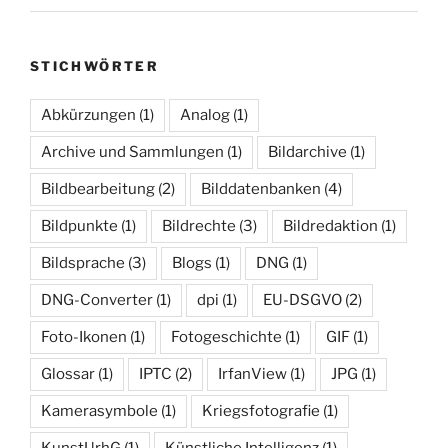
STICHWÖRTER
Abkürzungen
(1)
Analog
(1)
Archive und Sammlungen
(1)
Bildarchive
(1)
Bildbearbeitung
(2)
Bilddatenbanken
(4)
Bildpunkte
(1)
Bildrechte
(3)
Bildredaktion
(1)
Bildsprache
(3)
Blogs
(1)
DNG
(1)
DNG-Converter
(1)
dpi
(1)
EU-DSGVO
(2)
Foto-Ikonen
(1)
Fotogeschichte
(1)
GIF
(1)
Glossar
(1)
IPTC
(2)
IrfanView
(1)
JPG
(1)
Kamerasymbole
(1)
Kriegsfotografie
(1)
KunstUrhG
(1)
Künstliche Intelligenz
(1)