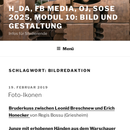
Zum
H_DA, FB MEDIA, OJ, SOSE
Inhalt
2025, MODUL 10: BILD UND
springen
GESTALTUNG
Infos für Studierende
Menü
SCHLAGWORT:
BILDREDAKTION
VERÖFFENTLICHT
19. FEBRUAR 2019
AM
Foto-Ikonen
Bruderkuss zwischen Leonid Breschnew und Erich
Honecker
von Regis Bossu (Griesheim)
Junge mit erhobenen Händen aus dem Warschauer